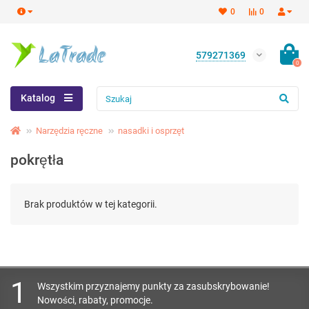
0
0
579271369
0
Katalog
Narzędzia ręczne
nasadki i osprzęt
pokrętła
Brak produktów w tej kategorii.
1
Wszystkim przyznajemy punkty za zasubskrybowanie!
Nowości, rabaty, promocje.