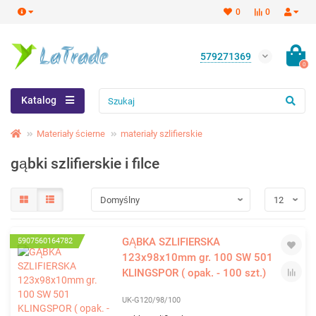
0
0
579271369
0
Katalog
Materiały ścierne
materiały szlifierskie
gąbki szlifierskie i filce
GĄBKA SZLIFIERSKA
5907560164782
123x98x10mm gr. 100 SW 501
KLINGSPOR ( opak. - 100 szt.)
UK-G120/98/100