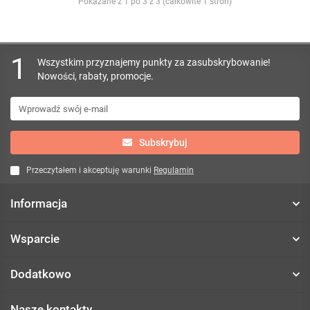
Pokazane z 1 po 3 z 3 (całkowite 1 stron)
1
Wszystkim przyznajemy punkty za zasubskrybowanie!
Nowości, rabaty, promocje.
Subskrybuj
Przeczytałem i akceptuję warunki
Regulamin
Informacja
Wsparcie
Dodatkowo
Nasze kontakty