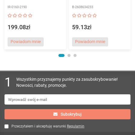
IR-0160-2190
B-2608634233
199.08zł
59.13zł
Powiadom mnie
Powiadom mnie
1
Wszystkim przyznajemy punkty za zasubskrybowanie!
Nowości, rabaty, promocje.
Subskrybuj
Przeczytałem i akceptuję warunki
Regulamin