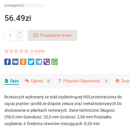
56.49zł
Powiadom mnie
0 opinie
Opis
Opinie
Pytanie-Odpowiedź
Dop.
0
0
Brzeszczot wykonany ze stali szybkotnącej HSS przeznaczony do
cięcia prętów i profili ze stopów żelaza oraz metali kolorowych Do
stosowania w pilarkach ramowych. Dane techniczne: Długość:
350,0 mm Szerokość: 32,0 mm Grubość: 2,00 mm Podziałka
uzębienia: 6 Średnica otworów mocujących: 8,20 mm