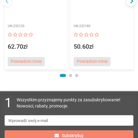
UN-232120
UN-232180
62.70zł
50.60zł
Powiadom mnie
Powiadom mnie
1
Wszystkim przyznajemy punkty za zasubskrybowanie!
Nowości, rabaty, promocje.
Subskrybuj