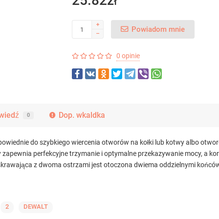
25.82zł
Powiadom mnie
0 opinie
wiedź
Dop. wkaldka
0
nie do szybkiego wiercenia otworów na kołki lub kotwy albo otworów
zapewnia perfekcyjne trzymanie i optymalne przekazywanie mocy, a ko
a skrawająca z dwoma ostrzami jest otoczona dwiema oddzielnymi końcó
2
DEWALT