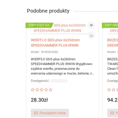
Podobne produkty
5709131021124
31651400
WIERTŁO SDS-plus 6x260mm
BRZES
SPEEDHAMMER PLUS IRWIN
DREW
IR-0020-6260
WIERTŁO SDS-plus 6x260mm
BRZES
SPEEDHAMMER PLUS IRWIN Wyjątkowo
TWARD
szybkie wiertło, przeznaczone do
Clean 
wiercenia udarowego w murze, betonie, c..
umożliw
28.30zł
94.2
Powiadom mnie
P