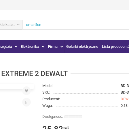
ie kategorie
rzędzia
Elektronika
Firma
Golarki elektryczne
Lista producent
 EXTREME 2 DEWALT
Model:
BD-
SKU:
BD-
Producent:
DEW
Waga:
0.13 