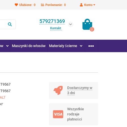
Ulubione:
0
Porównanie:
0
Konto
579271369
Kontakt
0
ów
Maszynki do włosów
Materiały ścierne
DT9567
Dostarczymy w
DT9567
3 dni
ALT
кг
Wszystkie
rodzaje
płatności