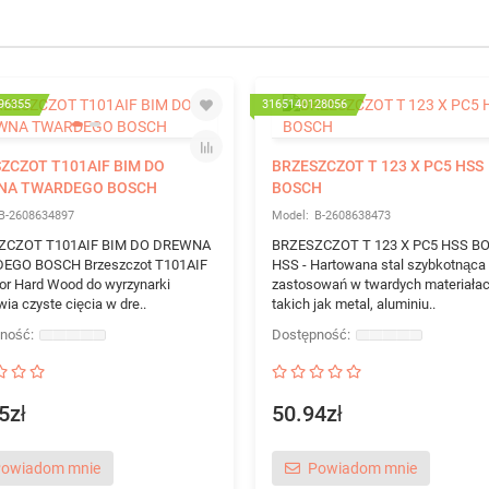
96355
3165140128056
ZCZOT T101AIF BIM DO
BRZESZCZOT T 123 X PC5 HSS
NA TWARDEGO BOSCH
BOSCH
B-2608634897
B-2608638473
ZCZOT T101AIF BIM DO DREWNA
BRZESZCZOT T 123 X PC5 HSS B
EGO BOSCH Brzeszczot T101AIF
HSS - Hartowana stal szybkotnąca
for Hard Wood do wyrzynarki
zastosowań w twardych materiałac
ia czyste cięcia w dre..
takich jak metal, aluminiu..
5zł
50.94zł
owiadom mnie
Powiadom mnie