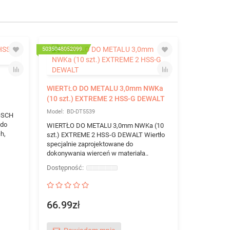
5035048052099
503504805213
WIERTŁO DO METALU 3,0mm NWKa
(10 szt.) EXTREME 2 HSS-G DEWALT
BD-DT5539
OSCH
 do
WIERTŁO DO METALU 3,0mm NWKa (10
h,
szt.) EXTREME 2 HSS-G DEWALT Wiertło
specjalnie zaprojektowane do
dokonywania wierceń w materiała..
WIERTŁO 
(10 szt.)
BD-D
WIERTŁO D
66.99zł
szt.) EXTR
specjalnie 
dokonywania