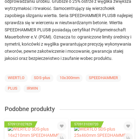
odprowadzaniu urobku. Grubsze o 25% ostrze z węglika zwiększa
wytrzymałość i trwałość. Samocentrujący się wierzchołek
zapobiega ślizganiu wiertła. Seria SPEEDHAMMER PLUS® najlepiej
sprawdza się w wierceniu w nieutwardzanym betonie. Wiertła
SPEEDHAMMER PLUS® posiadają certyfikat Prüfgemeinschaft
Mauerbohrer e.V. (PGM). Oznacza to: ograniczone limity średnicy i
symetrii, końcówki z węglika gwarantujące precyzję wykonywania
otworów, pewne zakotwiczenie i mocowanie, gwarancja stałej
jakości oraz bezpieczeństwo i zaufanie wobec produktu.
WIERTŁO
SDS-plus
10x300mm
SPEEDHAMMER
PLUS
IRWIN
Podobne produkty
5709131027829
5709131030720