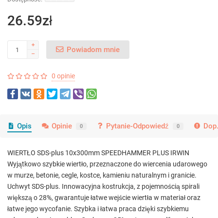
26.59zł
Powiadom mnie
0 opinie
Opis
Opinie
Pytanie-Odpowiedź
Dop.
0
0
WIERTŁO SDS-plus 10x300mm SPEEDHAMMER PLUS IRWIN
Wyjątkowo szybkie wiertło, przeznaczone do wiercenia udarowego
w murze, betonie, cegle, kostce, kamieniu naturalnym i granicie.
Uchwyt SDS-plus. Innowacyjna kostrukcja, z pojemnością spirali
większą o 28%, gwarantuje łatwe wejście wiertła w materiał oraz
łatwe jego wycofanie. Szybka i łatwa praca dzięki szybkiemu