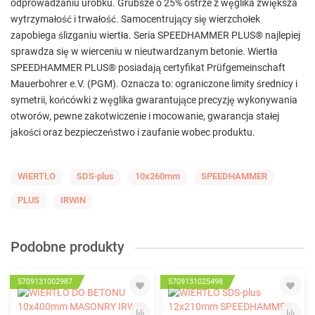
odprowadzaniu urobku. Grubsze o 25% ostrze z węglika zwiększa
wytrzymałość i trwałość. Samocentrujący się wierzchołek
zapobiega ślizganiu wiertła. Seria SPEEDHAMMER PLUS® najlepiej
sprawdza się w wierceniu w nieutwardzanym betonie. Wiertła
SPEEDHAMMER PLUS® posiadają certyfikat Prüfgemeinschaft
Mauerbohrer e.V. (PGM). Oznacza to: ograniczone limity średnicy i
symetrii, końcówki z węglika gwarantujące precyzję wykonywania
otworów, pewne zakotwiczenie i mocowanie, gwarancja stałej
jakości oraz bezpieczeństwo i zaufanie wobec produktu.
WIERTŁO
SDS-plus
10x260mm
SPEEDHAMMER
PLUS
IRWIN
Podobne produkty
5709131002987
5709131025498