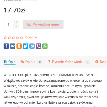
17.70zł
Powiadom mnie
0 opinie
Opis
Opinie
Pytanie-Odpowiedź
Dop.
0
0
WIERTŁO SDS-plus 10x260mm SPEEDHAMMER PLUS IRWIN
Wyjątkowo szybkie wiertło, przeznaczone do wiercenia udarowego
w murze, betonie, cegle, kostce, kamieniu naturalnym i granicie.
Uchwyt SDS-plus. Innowacyjna kostrukcja, z pojemnością spirali
większą o 28%, gwarantuje łatwe wejście wiertła w materiał oraz
łatwe jego wycofanie. Szybka i łatwa praca dzięki szybkiemu