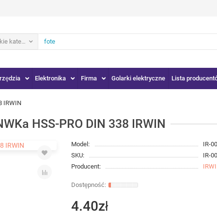
ie kategorie
rzędzia
Elektronika
Firma
Golarki elektryczne
Lista producent
8 IRWIN
WKa HSS-PRO DIN 338 IRWIN
Model:
IR-0
SKU:
IR-0
Producent:
IRW
4.40zł