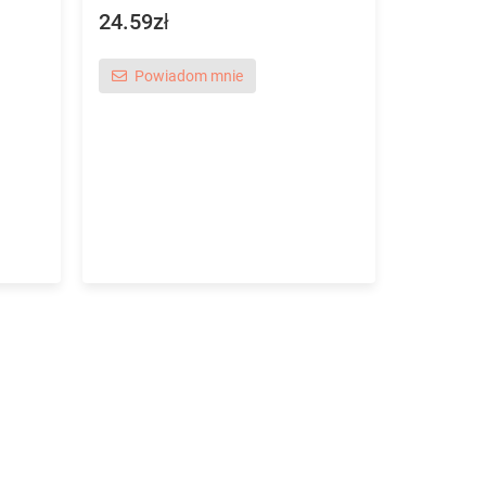
24.59zł
Dyski elast
umożliwiają
powierzchn
Powiadom mnie
przy zastoso
33.36zł
Powi