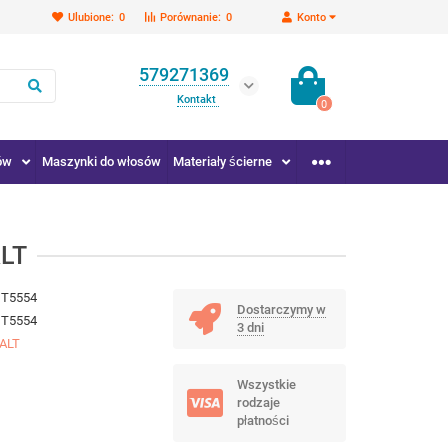
Ulubione:
0
Porównanie:
0
Konto
579271369
Kontakt
0
ów
Maszynki do włosów
Materiały ścierne
ALT
DT5554
Dostarczymy w
DT5554
3 dni
ALT
Wszystkie
rodzaje
płatności