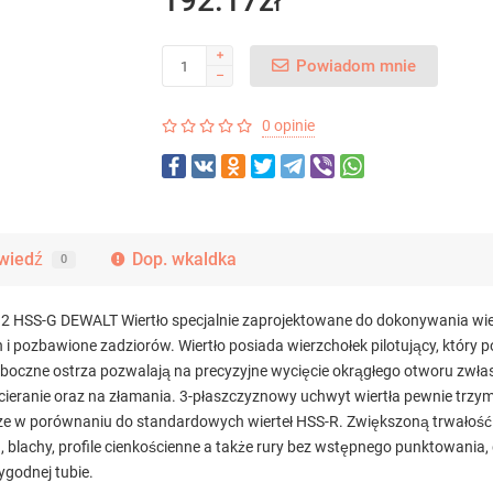
192.17zł
Powiadom mnie
0 opinie
wiedź
Dop. wkaldka
0
SS-G DEWALT Wiertło specjalnie zaprojektowane do dokonywania wierc
pozbawione zadziorów. Wiertło posiada wierzchołek pilotujący, który p
boczne ostrza pozwalają na precyzyjne wycięcie okrągłego otworu zwłas
ranie oraz na złamania. 3-płaszczyznowy uchwyt wiertła pewnie trzyma 
zybsze w porównaniu do standardowych wierteł HSS-R. Zwiększoną trwał
, blachy, profile cienkościenne a także rury bez wstępnego punktowania,
godnej tubie.