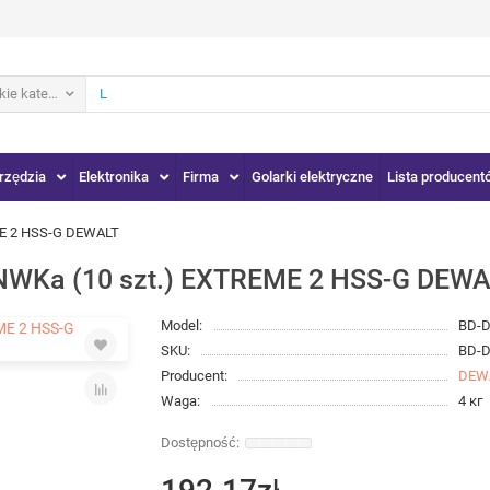
ie kategorie
rzędzia
Elektronika
Firma
Golarki elektryczne
Lista producent
E 2 HSS-G DEWALT
WKa (10 szt.) EXTREME 2 HSS-G DEW
Model:
BD-
SKU:
BD-
Producent:
DEW
Waga:
4 кг