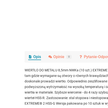
Opis
Opinie
Pytanie-Odpo
0
WIERTŁO DO METALU 8,5mm NWKa (10 szt.) EXTREME 2 H
tam gdzie wymagane są otwory o równych krawędziach i 
doskonale prowadzi wiertło. Odpowiednio zeszlifowane 
podwyższoną wytrzymałość na wysoką temperaturę i ście
wiertła w materiale. Szybsze wiercenie - do 4 razy s
wierteł HSS-R. Zastosowanie: stal stopowa i niestopowa
EXTREME® 2 HSS-G Wersja pakowana po 10 sztuk w wy