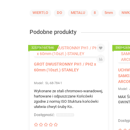
WIERTŁO
DO
METALU
8
5mm
NWK
Podobne produkty
3253561687846
59094269
GROT DWUSTRONNY PH1 / PH2 x
60mm (10szt.) STANLEY
UCHW
SAMO
ARCO
SL-68-784-1
Wykonane ze stali chromowo-wanadowej,
hartowane i odpuszczane Końcówki
MAX Ś
zgodne z normą ISO Stuktura końcówki
GWINT
ułatwia chwyt śruby Ko..