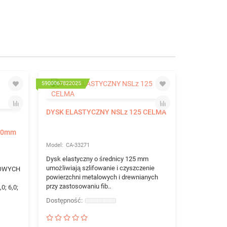
5900067822025
590006782203
DYSK ELASTYCZNY NSLz 125 CELMA
-10mm
CA-33271
Dysk elastyczny o średnicy 125 mm
umożliwiają szlifowanie i czyszczenie
IOWYCH
powierzchni metalowych i drewnianych
przy zastosowaniu fib..
0; 6,0;
DYSK ELA
CA-3