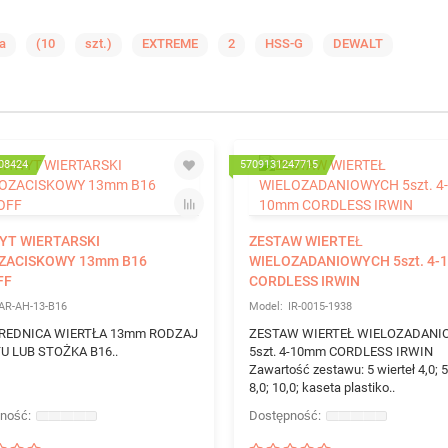
a
(10
szt.)
EXTREME
2
HSS-G
DEWALT
08424
5709131247715
YT WIERTARSKI
ZESTAW WIERTEŁ
ZACISKOWY 13mm B16
WIELOZADANIOWYCH 5szt. 4
FF
CORDLESS IRWIN
AR-AH-13-B16
IR-0015-1938
REDNICA WIERTŁA 13mm RODZAJ
ZESTAW WIERTEŁ WIELOZADAN
U LUB STOŻKA B16..
5szt. 4-10mm CORDLESS IRWIN
Zawartość zestawu: 5 wierteł 4,0; 5,
8,0; 10,0; kaseta plastiko..