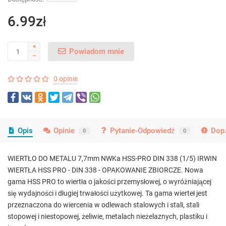
6.99zł
Powiadom mnie
0 opinie
Opis
Opinie
Pytanie-Odpowiedź
Dop.
0
0
WIERTŁO DO METALU 7,7mm NWKa HSS-PRO DIN 338 (1/5) IRWIN
WIERTŁA HSS PRO - DIN 338 - OPAKOWANIE ZBIORCZE. Nowa
gama HSS PRO to wiertła o jakości przemysłowej, o wyróżniającej
się wydajności i długiej trwałości użytkowej. Ta gama wierteł jest
przeznaczona do wiercenia w odlewach stalowych i stali, stali
stopowej i niestopowej, żeliwie, metalach nieżelaznych, plastiku i