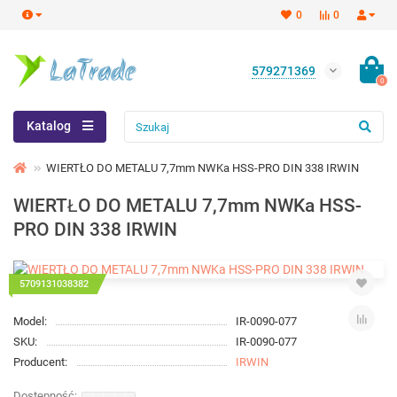
0
0
579271369
0
Katalog
WIERTŁO DO METALU 7,7mm NWKa HSS-PRO DIN 338 IRWIN
WIERTŁO DO METALU 7,7mm NWKa HSS-
PRO DIN 338 IRWIN
5709131038382
Model:
IR-0090-077
SKU:
IR-0090-077
Producent:
IRWIN