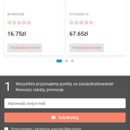
IR-0090-039
HT-CK250/15
16.75zł
67.65zł
Powiadom mnie
Powiadom mnie
1
Wszystkim przyznajemy punkty za zasubskrybowanie!
Nowości, rabaty, promocje.
Subskrybuj
Przeczytałem i akceptuję warunki
Regulamin