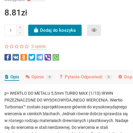
8.81zł
Dodaj do koszyka
0 opinie
Opis
Opinie
Pytanie-Odpowiedź
Dop.
0
0
p> WIERTŁO DO METALU 5,5mm TURBO MAX (1/10) IRWIN
PRZEZNACZONE DO WYSOKOWYDAJNEGO WIERCENIA. Wiertło
Turbomax™ zostało zaprojektowane głównie do wysokowydajnego
wiercenia w cienkich blachach. Jednak równie dobrze sprawdza się
w różnego rodzaju materiałach drewnianych i plastikowych. Nadaje
się do wiercenia w stali nierdzewnej. Do wiercenia w stali