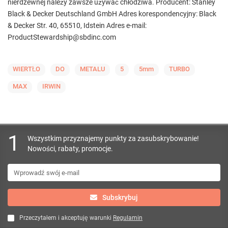
nierdzewnej należy zawsze używać chłodziwa. Producent: Stanley
Black & Decker Deutschland GmbH Adres korespondencyjny: Black
& Decker Str. 40, 65510, Idstein Adres e-mail:
ProductStewardship@sbdinc.com
WIERTŁO
DO
METALU
5
5mm
TURBO
MAX
IRWIN
1
Wszystkim przyznajemy punkty za zasubskrybowanie!
Nowości, rabaty, promocje.
Subskrybuj
Przeczytałem i akceptuję warunki
Regulamin