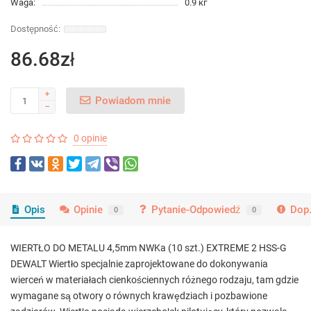
Waga:
0.9 кг
86.68zł
Powiadom mnie
0 opinie
Opis
Opinie
Pytanie-Odpowiedź
Dop.
0
0
WIERTŁO DO METALU 4,5mm NWKa (10 szt.) EXTREME 2 HSS-G
DEWALT Wiertło specjalnie zaprojektowane do dokonywania
wierceń w materiałach cienkościennych różnego rodzaju, tam gdzie
wymagane są otwory o równych krawędziach i pozbawione