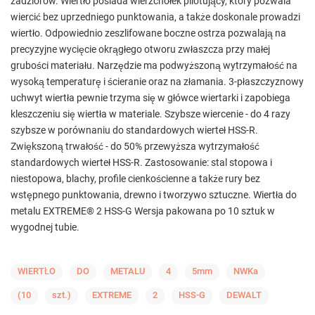
zadziorów. Wiertło posiada wierzchołek pilotujący, który pozwala
wiercić bez uprzedniego punktowania, a także doskonale prowadzi
wiertło. Odpowiednio zeszlifowane boczne ostrza pozwalają na
precyzyjne wycięcie okrągłego otworu zwłaszcza przy małej
grubości materiału. Narzędzie ma podwyższoną wytrzymałość na
wysoką temperaturę i ścieranie oraz na złamania. 3-płaszczyznowy
uchwyt wiertła pewnie trzyma się w główce wiertarki i zapobiega
kleszczeniu się wiertła w materiale. Szybsze wiercenie - do 4 razy
szybsze w porównaniu do standardowych wierteł HSS-R.
Zwiększoną trwałość - do 50% przewyższa wytrzymałość
standardowych wierteł HSS-R. Zastosowanie: stal stopowa i
niestopowa, blachy, profile cienkościenne a także rury bez
wstępnego punktowania, drewno i tworzywo sztuczne. Wiertła do
metalu EXTREME® 2 HSS-G Wersja pakowana po 10 sztuk w
wygodnej tubie.
WIERTŁO
DO
METALU
4
5mm
NWKa
(10
szt.)
EXTREME
2
HSS-G
DEWALT