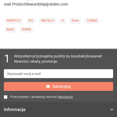
mail: ProductStewardship@sbdinc.com
WIERTŁO
DO
METALU
4
2mm
TURBO
MAX
IRWIN
1
Wszystkim przyznajemy punkty za zasubskrybowanie!
Nowości, rabaty, promocje.
Subskrybuj
Przeczytałem i akceptuję warunki
Regulamin
Informacja