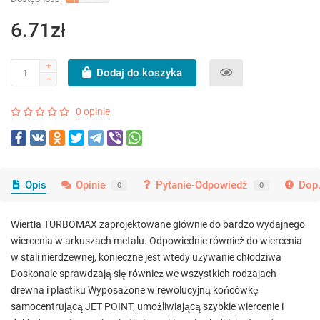
6.71zł
Dodaj do koszyka
0 opinie
Opis
Opinie
Pytanie-Odpowiedź
Dop.
0
0
Wiertła TURBOMAX zaprojektowane głównie do bardzo wydajnego
wiercenia w arkuszach metalu. Odpowiednie również do wiercenia
w stali nierdzewnej, konieczne jest wtedy używanie chłodziwa
Doskonale sprawdzają się również we wszystkich rodzajach
drewna i plastiku Wyposażone w rewolucyjną końcówkę
samocentrującą JET POINT, umożliwiającą szybkie wiercenie i