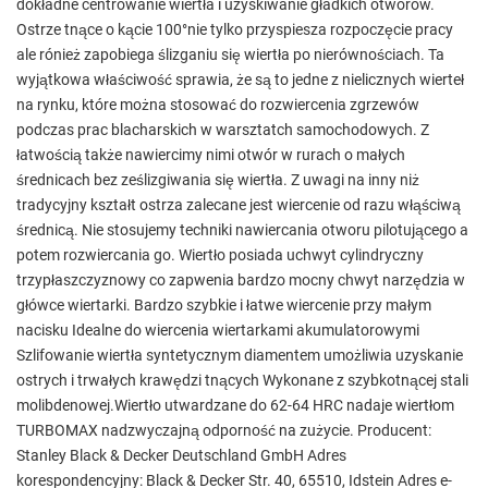
dokładne centrowanie wiertła i uzyskiwanie gładkich otworów.
Ostrze tnące o kącie 100°nie tylko przyspiesza rozpoczęcie pracy
ale rónież zapobiega ślizganiu się wiertła po nierównościach. Ta
wyjątkowa właściwość sprawia, że są to jedne z nielicznych wierteł
na rynku, które można stosować do rozwiercenia zgrzewów
podczas prac blacharskich w warsztatch samochodowych. Z
łatwością także nawiercimy nimi otwór w rurach o małych
średnicach bez ześlizgiwania się wiertła. Z uwagi na inny niż
tradycyjny kształt ostrza zalecane jest wiercenie od razu włąściwą
średnicą. Nie stosujemy techniki nawiercania otworu pilotującego a
potem rozwiercania go. Wiertło posiada uchwyt cylindryczny
trzypłaszczyznowy co zapwenia bardzo mocny chwyt narzędzia w
główce wiertarki. Bardzo szybkie i łatwe wiercenie przy małym
nacisku Idealne do wiercenia wiertarkami akumulatorowymi
Szlifowanie wiertła syntetycznym diamentem umożliwia uzyskanie
ostrych i trwałych krawędzi tnących Wykonane z szybkotnącej stali
molibdenowej.Wiertło utwardzane do 62-64 HRC nadaje wiertłom
TURBOMAX nadzwyczajną odporność na zużycie. Producent:
Stanley Black & Decker Deutschland GmbH Adres
korespondencyjny: Black & Decker Str. 40, 65510, Idstein Adres e-