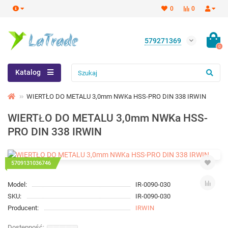
0
0
579271369
0
Katalog
WIERTŁO DO METALU 3,0mm NWKa HSS-PRO DIN 338 IRWIN
WIERTŁO DO METALU 3,0mm NWKa HSS-
PRO DIN 338 IRWIN
5709131036746
Model:
IR-0090-030
SKU:
IR-0090-030
Producent:
IRWIN