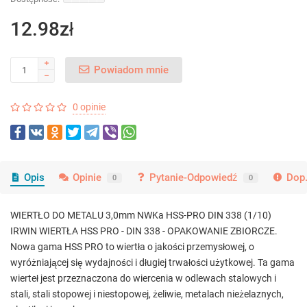
12.98zł
Powiadom mnie
0 opinie
Opis
Opinie
Pytanie-Odpowiedź
Dop.
0
0
WIERTŁO DO METALU 3,0mm NWKa HSS-PRO DIN 338 (1/10)
IRWIN WIERTŁA HSS PRO - DIN 338 - OPAKOWANIE ZBIORCZE.
Nowa gama HSS PRO to wiertła o jakości przemysłowej, o
wyróżniającej się wydajności i długiej trwałości użytkowej. Ta gama
wierteł jest przeznaczona do wiercenia w odlewach stalowych i
stali, stali stopowej i niestopowej, żeliwie, metalach nieżelaznych,