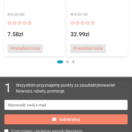
IR-0120-030
IR-0120-120
7.58zł
32.99zł
Powiadom mnie
Powiadom mnie
1
Wszystkim przyznajemy punkty za zasubskrybowanie!
Nowości, rabaty, promocje.
Subskrybuj
Przeczytałem i akceptuję warunki
Regulamin