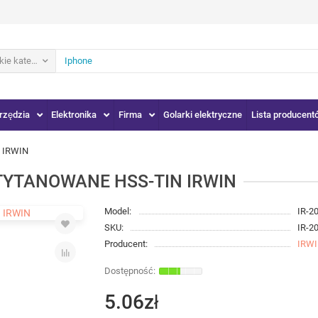
ie kategorie
rzędzia
Elektronika
Firma
Golarki elektryczne
Lista producent
 IRWIN
TYTANOWANE HSS-TIN IRWIN
Model:
IR-2
SKU:
IR-2
Producent:
IRW
5.06zł