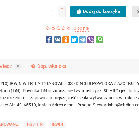
Dodaj do koszyka
0 opinie
wiedź
Dop. wkaldka
0
0) IRWIN WIERTŁA TYTANOWE HSS - DIN 338 POWŁOKA Z AZOTKU TYTAN
ytanu (TiN). Powłoka TiN odznacza się twardością ok. 80 HRC i jest bard
użycie energii i zapewnia mniejszą ilość ciepła wytwarzanego w trakcie 
ker Str. 40, 65510, Idstein Adres e-mail: ProductStewardship@sbdinc.
ANOWANE
HSS-TIN
IRWIN