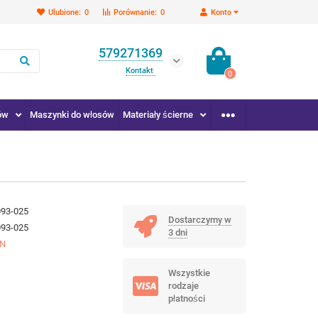
Ulubione:
0
Porównanie:
0
Konto
579271369
Kontakt
0
ów
Maszynki do włosów
Materiały ścierne
093-025
Dostarczymy w
093-025
3 dni
IN
Wszystkie
rodzaje
płatności