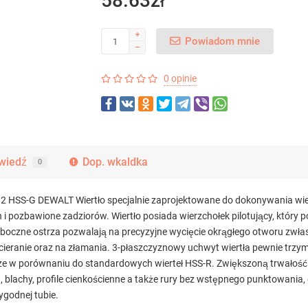
58.63zł
Powiadom mnie
0 opinie
wiedź
Dop. wkaldka
0
SS-G DEWALT Wiertło specjalnie zaprojektowane do dokonywania wierc
pozbawione zadziorów. Wiertło posiada wierzchołek pilotujący, który p
boczne ostrza pozwalają na precyzyjne wycięcie okrągłego otworu zwłas
ranie oraz na złamania. 3-płaszczyznowy uchwyt wiertła pewnie trzyma 
zybsze w porównaniu do standardowych wierteł HSS-R. Zwiększoną trwał
, blachy, profile cienkościenne a także rury bez wstępnego punktowania,
godnej tubie.