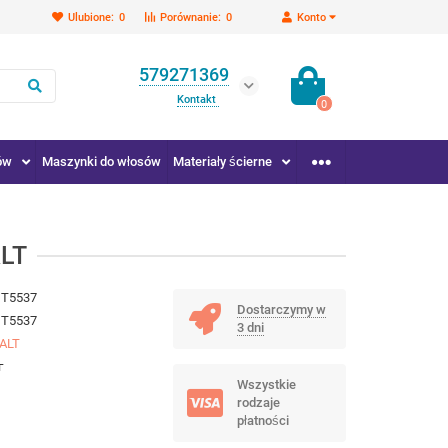
Ulubione:
0
Porównanie:
0
Konto
579271369
Kontakt
0
ów
Maszynki do włosów
Materiały ścierne
ALT
DT5537
Dostarczymy w
DT5537
3 dni
ALT
г
Wszystkie
rodzaje
płatności