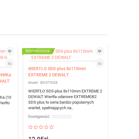
5035048055038
503504805506
WIERTŁO SDS-plus 8x110mm
 NWKa
EXTREME 2 DEWALT
EWALT
BD-DT9528
WIERTŁO SDS-plus 8x110mm EXTREME 2
DEWALT Wiertła udarowe EXTREME®2
Ka (10
SDS-plus to seria bardzo popularnych
ertło
wierteł, spełniających na..
WIERTŁO 
EXTREME 
BD-D