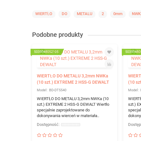
WIERTŁO
DO
METALU
2
0mm
NWK
Podobne produkty
5035048052105
50350480
WIERTŁO DO METALU 3,2mm NWKa
WIERT
(10 szt.) EXTREME 2 HSS-G DEWALT
(10 s
BD-DT5540
WIERTŁO DO METALU 3,2mm NWKa (10
WIERT
szt.) EXTREME 2 HSS-G DEWALT Wiertło
szt.) 
specjalnie zaprojektowane do
specja
dokonywania wierceń w materiała..
dokony