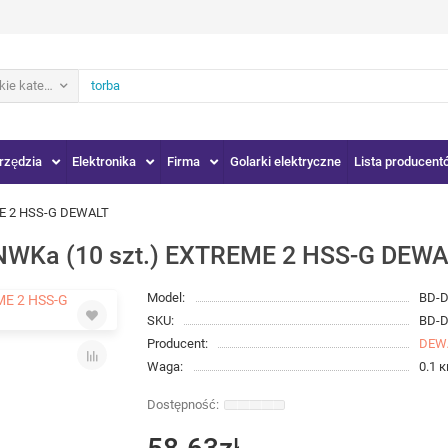
ie kategorie
rzędzia
Elektronika
Firma
Golarki elektryczne
Lista producent
E 2 HSS-G DEWALT
WKa (10 szt.) EXTREME 2 HSS-G DEW
Model:
BD-
SKU:
BD-
Producent:
DEW
Waga:
0.1 к