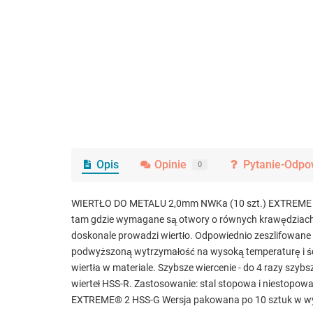
Opis
Opinie
Pytanie-Odpo
0
WIERTŁO DO METALU 2,0mm NWKa (10 szt.) EXTREME 2 H
tam gdzie wymagane są otwory o równych krawędziach i 
doskonale prowadzi wiertło. Odpowiednio zeszlifowane 
podwyższoną wytrzymałość na wysoką temperaturę i ście
wiertła w materiale. Szybsze wiercenie - do 4 razy s
wierteł HSS-R. Zastosowanie: stal stopowa i niestopowa
EXTREME® 2 HSS-G Wersja pakowana po 10 sztuk w wy