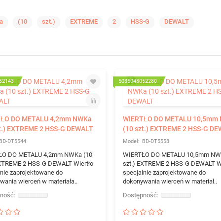
a
(10
szt.)
EXTREME
2
HSS-G
DEWALT
52143
5035048052280
ŁO DO METALU 4,2mm NWKa
WIERTŁO DO METALU 10,5mm
zt.) EXTREME 2 HSS-G DEWALT
(10 szt.) EXTREME 2 HSS-G D
BD-DT5544
BD-DT5558
ŁO DO METALU 4,2mm NWKa (10
WIERTŁO DO METALU 10,5mm NW
EXTREME 2 HSS-G DEWALT Wiertło
szt.) EXTREME 2 HSS-G DEWALT Wi
lnie zaprojektowane do
specjalnie zaprojektowane do
wania wierceń w materiała..
dokonywania wierceń w materiał..