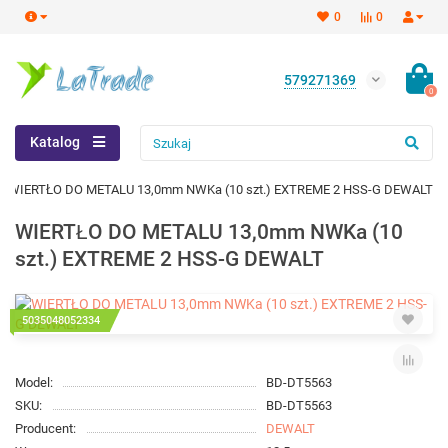
0
0
579271369
0
Katalog
WIERTŁO DO METALU 13,0mm NWKa (10 szt.) EXTREME 2 HSS-G DEWALT
WIERTŁO DO METALU 13,0mm NWKa (10
szt.) EXTREME 2 HSS-G DEWALT
5035048052334
Model:
BD-DT5563
SKU:
BD-DT5563
Producent:
DEWALT