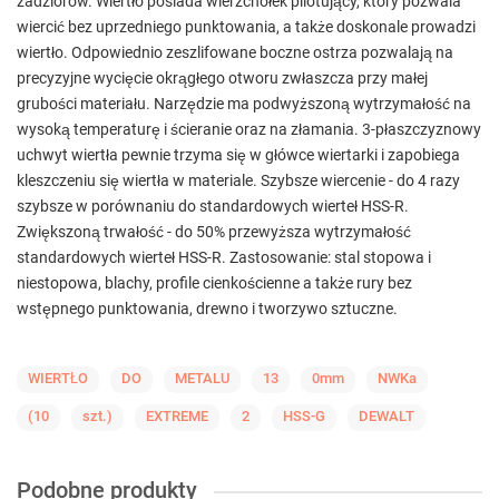
zadziorów. Wiertło posiada wierzchołek pilotujący, który pozwala
wiercić bez uprzedniego punktowania, a także doskonale prowadzi
wiertło. Odpowiednio zeszlifowane boczne ostrza pozwalają na
precyzyjne wycięcie okrągłego otworu zwłaszcza przy małej
grubości materiału. Narzędzie ma podwyższoną wytrzymałość na
wysoką temperaturę i ścieranie oraz na złamania. 3-płaszczyznowy
uchwyt wiertła pewnie trzyma się w główce wiertarki i zapobiega
kleszczeniu się wiertła w materiale. Szybsze wiercenie - do 4 razy
szybsze w porównaniu do standardowych wierteł HSS-R.
Zwiększoną trwałość - do 50% przewyższa wytrzymałość
standardowych wierteł HSS-R. Zastosowanie: stal stopowa i
niestopowa, blachy, profile cienkościenne a także rury bez
wstępnego punktowania, drewno i tworzywo sztuczne.
WIERTŁO
DO
METALU
13
0mm
NWKa
(10
szt.)
EXTREME
2
HSS-G
DEWALT
Podobne produkty