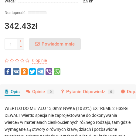
Waga:
12.5 кг
342.43zł
Powiadom mnie
0 opinie
Opis
Opinie
Pytanie-Odpowiedź
Dop.
0
0
WIERTŁO DO METALU 13,0mm NWKa (10 szt.) EXTREME 2 HSS-G
DEWALT Wiertło specjalnie zaprojektowane do dokonywania
wierceń w materiałach cienkościennych różnego rodzaju, tam gdzie
wymagane są otwory o równych krawędziach i pozbawione