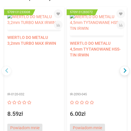
5709131233008
5709131283072
WIERTŁO DO METALU
3,2mm TURBO MAX IRWIN
WIERTŁO DO METALU
4,5mm TYTANOWANE HSS-
TIN IRWIN
IR-0120-032
IR-2093-045
8.59zł
6.00zł
Powiadom mnie
Powiadom mnie