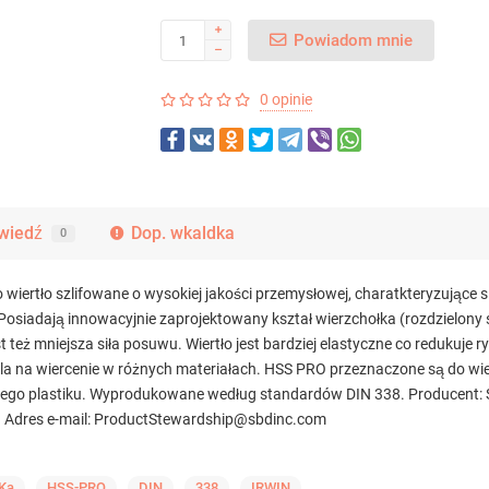
Powiadom mnie
0 opinie
wiedź
Dop. wkaldka
0
wiertło szlifowane o wysokiej jakości przemysłowej, charatkteryzujące s
Posiadają innowacyjnie zaprojektowany kształ wierzchołka (rozdzielony s
też mniejsza siła posuwu. Wiertło jest bardziej elastyczne co redukuje
a na wiercenie w różnych materiałach. HSS PRO przeznaczone są do wier
rdego plastiku. Wyprodukowane według standardów DIN 338. Producent: 
ein Adres e-mail: ProductStewardship@sbdinc.com
Ka
HSS-PRO
DIN
338
IRWIN