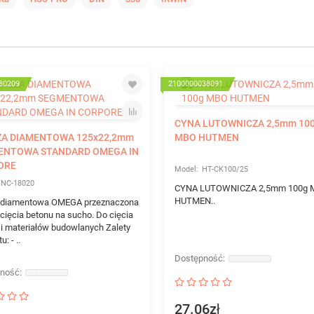
80209
2100000038091
CYNA LUTOWNICZA 2,5mm 10
ZA DIAMENTOWA 125x22,2mm
MBO HUTMEN
ENTOWA STANDARD OMEGA IN
ORE
HT-CK100/25
INC-18020
CYNA LUTOWNICZA 2,5mm 100g 
HUTMEN..
 diamentowa OMEGA przeznaczona
 cięcia betonu na sucho. Do cięcia
 i materiałów budowlanych Zalety
: - ..
27.06zł