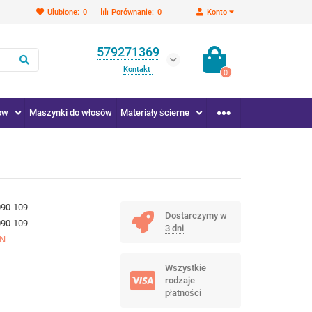
Ulubione:
0
Porównanie:
0
Konto
579271369
Kontakt
0
ów
Maszynki do włosów
Materiały ścierne
090-109
Dostarczymy w
090-109
3 dni
IN
Wszystkie
rodzaje
płatności