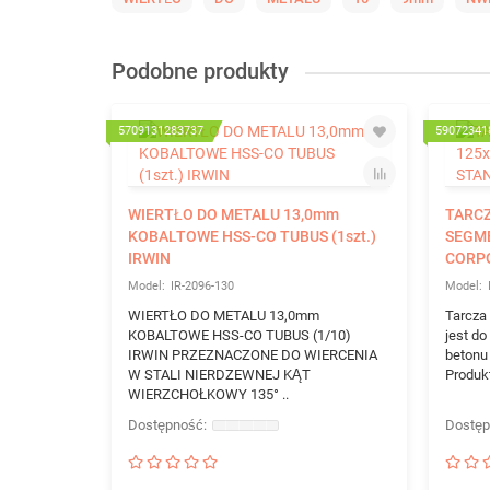
Podobne produkty
5709131283737
59072341
WIERTŁO DO METALU 13,0mm
TARC
KOBALTOWE HSS-CO TUBUS (1szt.)
SEGM
IRWIN
CORP
IR-2096-130
WIERTŁO DO METALU 13,0mm
Tarcza
KOBALTOWE HSS-CO TUBUS (1/10)
jest do
IRWIN PRZEZNACZONE DO WIERCENIA
betonu
W STALI NIERDZEWNEJ KĄT
Produktu
WIERZCHOŁKOWY 135° ..