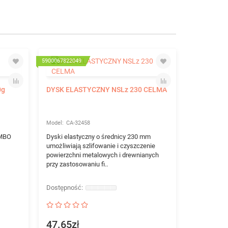
5900067822049
570913103876
0g
DYSK ELASTYCZNY NSLz 230 CELMA
CA-32458
MBO
Dyski elastyczny o średnicy 230 mm
umożliwiają szlifowanie i czyszczenie
powierzchni metalowych i drewnianych
przy zastosowaniu fi..
WIERTŁO 
HSS-PRO D
IR-00
Wiertło do
47.65zł
cylindryczn