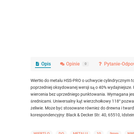
Opis
Opinie
Pytanie-Odpo
0
Wiertło do metalu HSS-PRO o uchwycie cylindrycznym to 
poprzedniej oksydowanej wersji są o 40% wydajniejsze. 
wiercenia bez uprzedniego punktowania. Wymagana jest 
średnicami. Uniwersalny kąt wierzchołkowy 118° pozwal
żeliwie. Może być stosowane również do drewna i twa
korespondencyjny: Black & Decker Str. 40, 65510, Idst
WIERTŁO
DO
METALU
10
9mm
NW