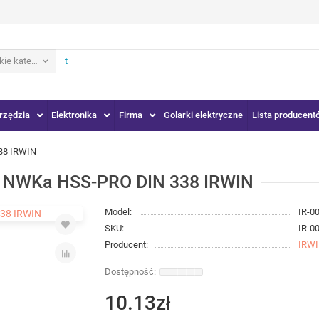
ie kategorie
rzędzia
Elektronika
Firma
Golarki elektryczne
Lista producent
38 IRWIN
NWKa HSS-PRO DIN 338 IRWIN
Model:
IR-0
SKU:
IR-0
Producent:
IRW
10.13zł