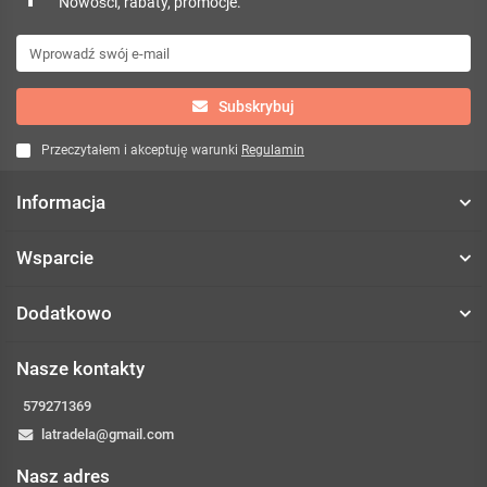
Nowości, rabaty, promocje.
Subskrybuj
Przeczytałem i akceptuję warunki
Regulamin
Informacja
Wsparcie
Dodatkowo
Nasze kontakty
579271369
latradela@gmail.com
Nasz adres