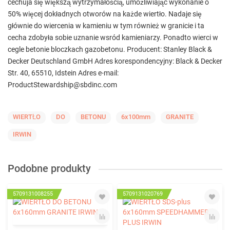
cechuja się większą wytrzymałością, umożliwiając wykonanie o
50% więcej dokładnych otworów na każde wiertło. Nadaje się
głównie do wiercenia w kamieniu w tym również w granicie i ta
cecha zdobyła sobie uznanie wsród kamieniarzy. Ponadto wierci w
cegle betonie bloczkach gazobetonu. Producent: Stanley Black &
Decker Deutschland GmbH Adres korespondencyjny: Black & Decker
Str. 40, 65510, Idstein Adres e-mail:
ProductStewardship@sbdinc.com
WIERTŁO
DO
BETONU
6x100mm
GRANITE
IRWIN
Podobne produkty
5709131008255
5709131020769