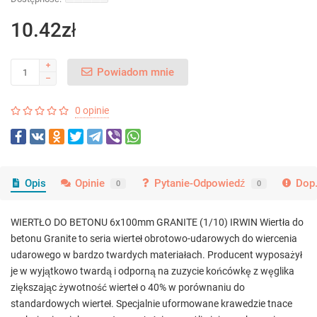
10.42zł
Powiadom mnie
0 opinie
Opis
Opinie
Pytanie-Odpowiedź
Dop.
0
0
WIERTŁO DO BETONU 6x100mm GRANITE (1/10) IRWIN Wiertła do
betonu Granite to seria wierteł obrotowo-udarowych do wiercenia
udarowego w bardzo twardych materiałach. Producent wyposażył
je w wyjątkowo twardą i odporną na zuzycie końcówkę z węglika
ziększając żywotność wierteł o 40% w porównaniu do
standardowych wierteł. Specjalnie uformowane krawedzie tnace