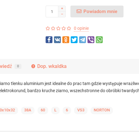
Powiadom mnie
0 opinie
wiedź
Dop. wkaldka
0
arno tlenku aluminium jest idealne do prac tam gdzie występuje wrażli
ektrokorund, bardzo kruche ziarno, wszechstronne do obróbki twardych
0x10x32
38A
60
L
6
VS3
NORTON