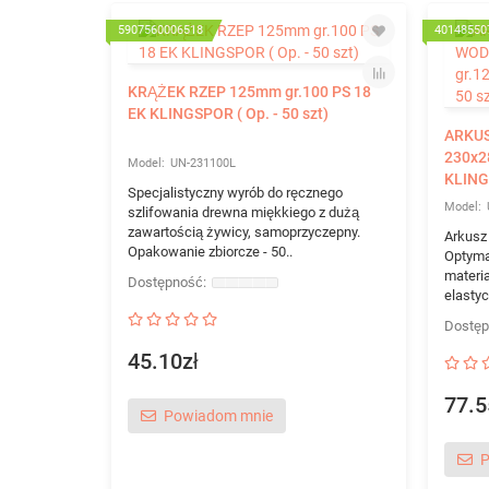
5907560006518
40148550
KRĄŻEK RZEP 125mm gr.100 PS 18
EK KLINGSPOR ( Op. - 50 szt)
ARKU
230x2
UN-231100L
KLINGS
Specjalistyczny wyrób do ręcznego
szlifowania drewna miękkiego z dużą
zawartością żywicy, samoprzyczepny.
Arkusz
Opakowanie zbiorcze - 50..
Optyma
materi
elastyc
45.10zł
77.5
Powiadom mnie
P