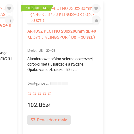
5907560013141
590756001316
A 24 R
ARKUSZ PŁÓTNO 230x280mm gr. 40
KL 375 J KLINGSPOR ( Op. - 50 szt.)
UN-12040B
owego
rnych i
Standardowe płótno ścierne do ręcznej
obróbki metali, bardzo elastyczne.
Opakowanie zbiorcze -50 szt...
ARKUSZ P
KL 375 J K
UN-1
Standardowe
102.85zł
obróbki met
Opakowanie 
Powiadom mnie