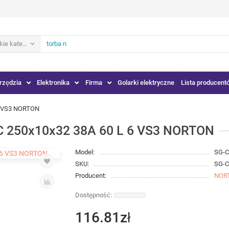
ie kategorie
rzędzia
Elektronika
Firma
Golarki elektryczne
Lista producent
6 VS3 NORTON
 250x10x32 38A 60 L 6 VS3 NORTON
Model:
SG-C
SKU:
SG-C
Producent:
NOR
116.81zł