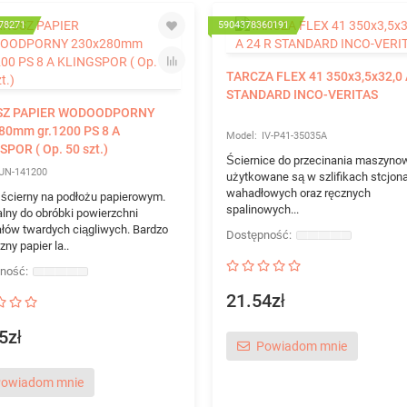
78271
5904378360191
TARCZA FLEX 41 350x3,5x32,0 
STANDARD INCO-VERITAS
SZ PAPIER WODOODPORNY
80mm gr.1200 PS 8 A
IV-P41-35035A
POR ( Op. 50 szt.)
Ściernice do przecinania maszyn
UN-141200
użytkowane są w szlifikach stcjona
wahadłowych oraz ręcznych
 ścierny na podłożu papierowym.
spalinowych...
lny do obróbki powierzchni
ałów twardych ciągliwych. Bardzo
zny papier la..
21.54zł
5zł
Powiadom mnie
owiadom mnie