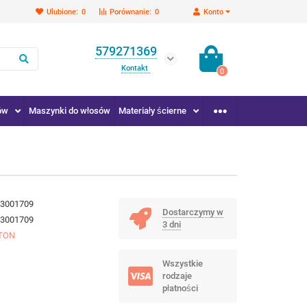
Ulubione:
0
Porównanie:
0
Konto
579271369
Kontakt
0
ów
Maszynki do włosów
Materiały ścierne
3001709
Dostarczymy w
3001709
3 dni
TON
Wszystkie
rodzaje
płatności