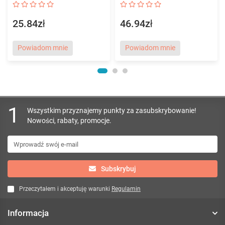
25.84zł
46.94zł
Powiadom mnie
Powiadom mnie
1
Wszystkim przyznajemy punkty za zasubskrybowanie!
Nowości, rabaty, promocje.
Subskrybuj
Przeczytałem i akceptuję warunki
Regulamin
Informacja