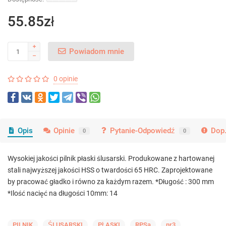
55.85zł
Powiadom mnie
0 opinie
Opis
Opinie
Pytanie-Odpowiedź
Dop.
0
0
Wysokiej jakości pilnik płaski ślusarski. Produkowane z hartowanej
stali najwyższej jakości HSS o twardości 65 HRC. Zaprojektowane
by pracować gładko i równo za każdym razem. *Długość : 300 mm
*Ilość nacięć na długości 10mm: 14
PILNIK
ŚLUSARSKI
PŁASKI
RPSa
nr3