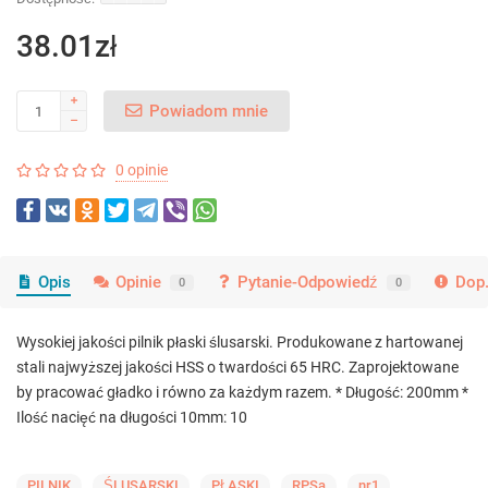
38.01zł
Powiadom mnie
0 opinie
Opis
Opinie
Pytanie-Odpowiedź
Dop.
0
0
Wysokiej jakości pilnik płaski ślusarski. Produkowane z hartowanej
stali najwyższej jakości HSS o twardości 65 HRC. Zaprojektowane
by pracować gładko i równo za każdym razem. * Długość: 200mm *
Ilość nacięć na długości 10mm: 10
PILNIK
ŚLUSARSKI
PŁASKI
RPSa
nr1