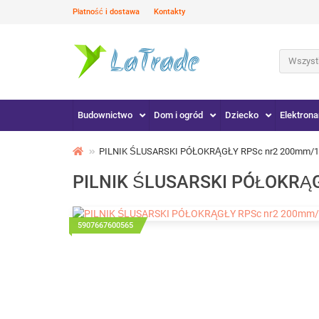
Płatność i dostawa
Kontakty
Wszystk
Budownictwo
Dom i ogród
Dziecko
Elektrona
PILNIK ŚLUSARSKI PÓŁOKRĄGŁY RPSc nr2 200mm/1
PILNIK ŚLUSARSKI PÓŁOKRĄ
5907667600565