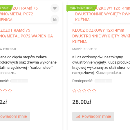
47098
5907104231833
ZCZOT RAMd 75
KLUCZ OCZKOWY 12x14mm
NO/METAL PC72 WAPIENICA
DWUSTRONNIE WYGIĘTY RWK
KUŹNIA
W-B30025D
KS-23183
ane do cięcia stopów żelaza,
Klucz oczkowy dwunastokątny
 kolorowych oraz drewna wykonane
dwustronnie wygięty. Klucz produkc
tali narzędziowej - "carbon steel"
krajowej wykonany ze stali chromo
onne sze..
narzędziowej. Klucze produko..
2zł
28.00zł
owiadom mnie
Powiadom mnie