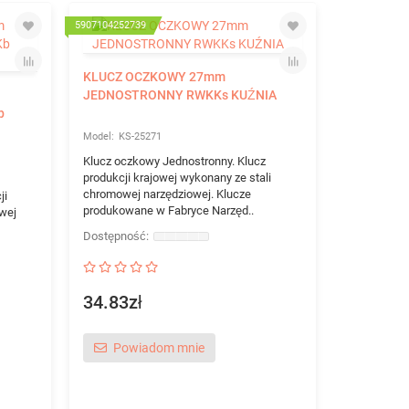
5907104252739
325356187366
KLUCZ OCZKOWY 27mm
JEDNOSTRONNY RWKKs KUŹNIA
b
KS-25271
Klucz oczkowy Jednostronny. Klucz
produkcji krajowej wykonany ze stali
chromowej narzędziowej. Klucze
ji
produkowane w Fabryce Narzęd..
wej
KLUCZ NA
STANLEY
SL-87
34.83zł
KLUCZ NAS
STANLEY Wy
wanadowej 
Powiadom mnie
przed koroz