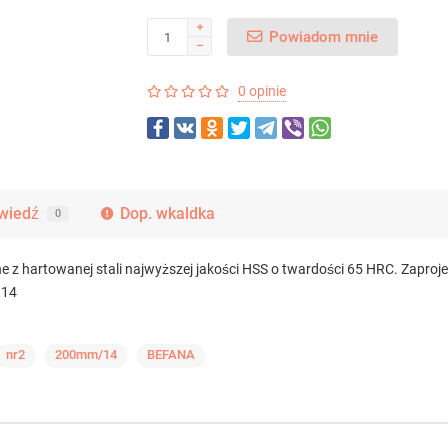
Powiadom mnie
0 opinie
wiedź
Dop. wkaldka
0
ane z hartowanej stali najwyższej jakości HSS o twardości 65 HRC. Zap
 14
nr2
200mm/14
BEFANA