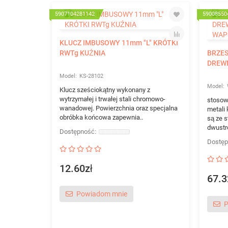
5907104281142
59008550
KLUCZ IMBUSOWY 11mm "L" KRÓTKI
RWTg KUŹNIA
BRZES
DREW
KS-28102
Klucz sześciokątny wykonany z
wytrzymałej i trwałej stali chromowo-
stosow
wanadowej. Powierzchnia oraz specjalna
metali
obróbka końcowa zapewnia..
są ze s
dwustr
12.60zł
67.3
Powiadom mnie
P