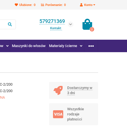
Ulubione:
0
Porównanie:
0
Konto
579271369
Kontakt
0
ów
Maszynki do włosów
Materiały ścierne
C-2/200
Dostarczymy w
C-2/200
3 dni
ANA
Wszystkie
rodzaje
płatności