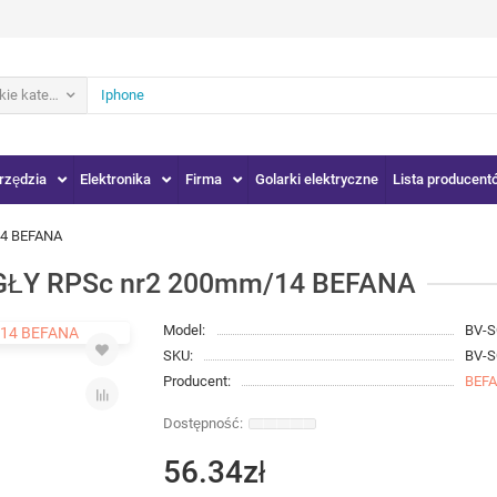
ie kategorie
rzędzia
Elektronika
Firma
Golarki elektryczne
Lista producent
4 BEFANA
GŁY RPSc nr2 200mm/14 BEFANA
Model:
BV-S
SKU:
BV-S
Producent:
BEF
56.34zł