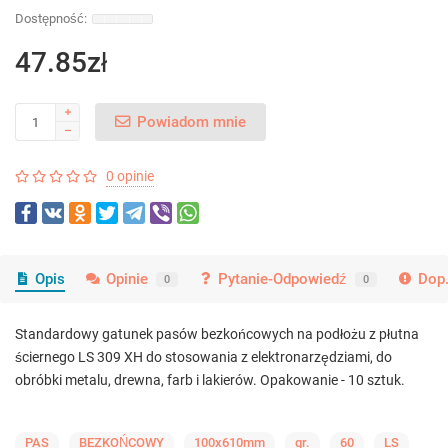
47.85zł
Powiadom mnie
0 opinie
Opis
Opinie
Pytanie-Odpowiedź
Dop.
0
0
Standardowy gatunek pasów bezkońcowych na podłożu z płutna
ściernego LS 309 XH do stosowania z elektronarzędziami, do
obróbki metalu, drewna, farb i lakierów. Opakowanie - 10 sztuk.
PAS
BEZKOŃCOWY
100x610mm
gr.
60
LS