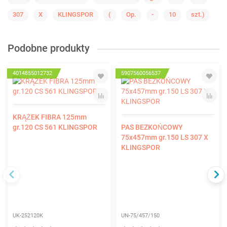
307
X
KLINGSPOR
(
Op.
-
10
szt.)
Podobne produkty
4014855012732
5907560056537
KRĄŻEK FIBRA 125mm
gr.120 CS 561 KLINGSPOR
PAS BEZKOŃCOWY
75x457mm gr.150 LS 307 X
KLINGSPOR
UK-252120K
UN-75/457/150