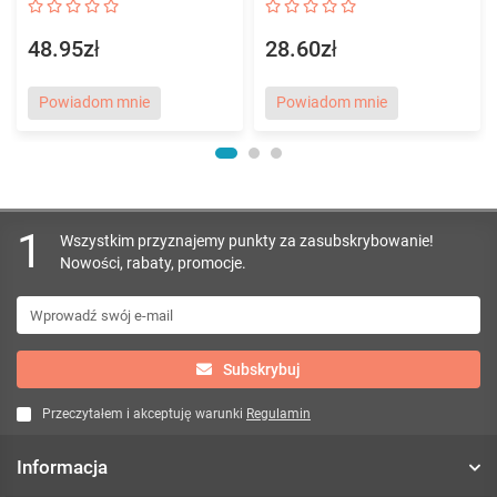
48.95zł
28.60zł
Powiadom mnie
Powiadom mnie
1
Wszystkim przyznajemy punkty za zasubskrybowanie!
Nowości, rabaty, promocje.
Subskrybuj
Przeczytałem i akceptuję warunki
Regulamin
Informacja