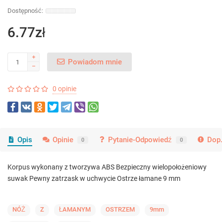
6.77zł
Powiadom mnie
0 opinie
Opis
Opinie
Pytanie-Odpowiedź
Dop.
0
0
Korpus wykonany z tworzywa ABS Bezpieczny wielopołożeniowy
suwak Pewny zatrzask w uchwycie Ostrze łamane 9 mm
NÓŻ
Z
ŁAMANYM
OSTRZEM
9mm