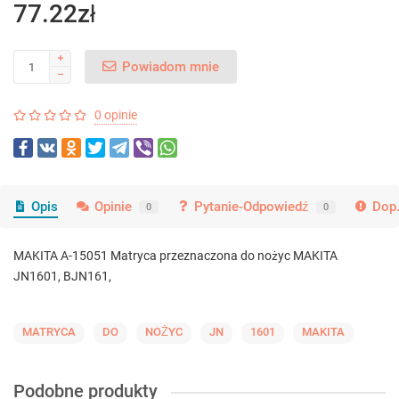
77.22zł
Powiadom mnie
0 opinie
Opis
Opinie
Pytanie-Odpowiedź
Dop.
0
0
MAKITA A-15051 Matryca przeznaczona do nożyc MAKITA
JN1601, BJN161,
MATRYCA
DO
NOŻYC
JN
1601
MAKITA
Podobne produkty