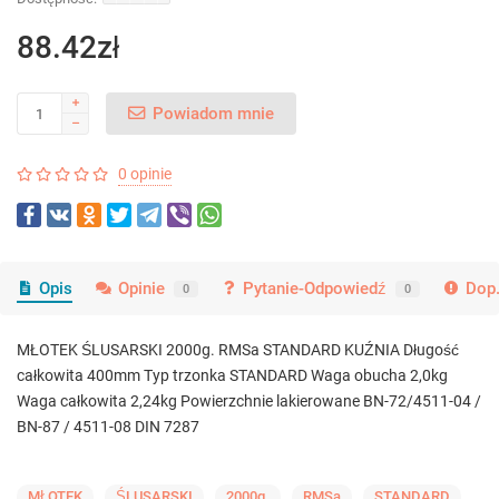
88.42zł
Powiadom mnie
0 opinie
Opis
Opinie
Pytanie-Odpowiedź
Dop.
0
0
MŁOTEK ŚLUSARSKI 2000g. RMSa STANDARD KUŹNIA Długość
całkowita 400mm Typ trzonka STANDARD Waga obucha 2,0kg
Waga całkowita 2,24kg Powierzchnie lakierowane BN-72/4511-04 /
BN-87 / 4511-08 DIN 7287
MŁOTEK
ŚLUSARSKI
2000g.
RMSa
STANDARD