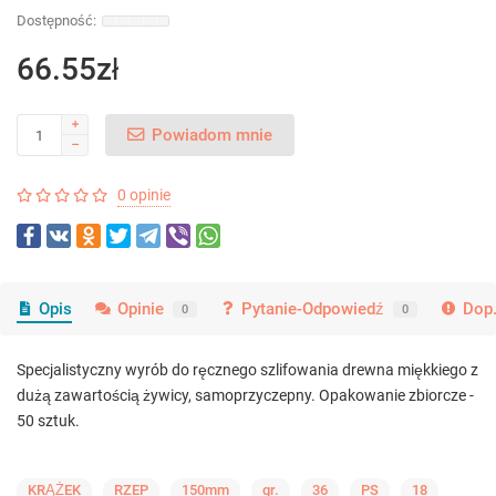
66.55zł
Powiadom mnie
0 opinie
Opis
Opinie
Pytanie-Odpowiedź
Dop.
0
0
Specjalistyczny wyrób do ręcznego szlifowania drewna miękkiego z
dużą zawartością żywicy, samoprzyczepny. Opakowanie zbiorcze -
50 sztuk.
KRĄŻEK
RZEP
150mm
gr.
36
PS
18