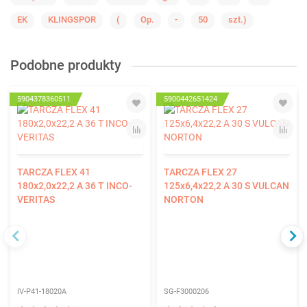
EK
KLINGSPOR
(
Op.
-
50
szt.)
Podobne produkty
5904378360511
5900442651424
TARCZA FLEX 41
TARCZA FLEX 27
180x2,0x22,2 A 36 T INCO-
125x6,4x22,2 A 30 S VULCAN
VERITAS
NORTON
IV-P41-18020A
SG-F3000206