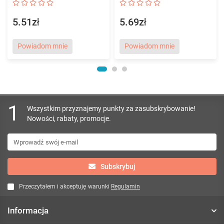
5.51zł
5.69zł
Powiadom mnie
Powiadom mnie
1
Wszystkim przyznajemy punkty za zasubskrybowanie!
Nowości, rabaty, promocje.
Subskrybuj
Przeczytałem i akceptuję warunki
Regulamin
Informacja