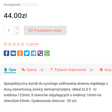
44.00zł
Powiadom mnie
0 opinie
Opis
Opinie
Pytanie-Odpowiedź
Dop.
0
0
Specjalistyczny wyrób do ręcznego szlifowania drewna miękkiego z
dużą zawartością żywicy, samoprzyczepny. Układ GLS 5 - to
średnica 125mm, 8 otworów odpylających o średnicy 10mm na
obwodzie 65mm. Opakowanie zbiorcze - 50 szt.