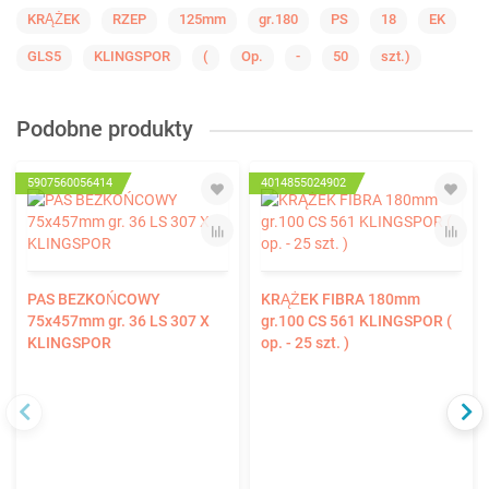
KRĄŻEK
RZEP
125mm
gr.180
PS
18
EK
GLS5
KLINGSPOR
(
Op.
-
50
szt.)
Podobne produkty
5907560056414
4014855024902
PAS BEZKOŃCOWY
KRĄŻEK FIBRA 180mm
75x457mm gr. 36 LS 307 X
gr.100 CS 561 KLINGSPOR (
KLINGSPOR
op. - 25 szt. )