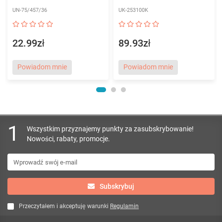
UN-75/457/36
UK-253100K
22.99zł
89.93zł
Powiadom mnie
Powiadom mnie
1
Wszystkim przyznajemy punkty za zasubskrybowanie!
Nowości, rabaty, promocje.
Subskrybuj
Przeczytałem i akceptuję warunki
Regulamin