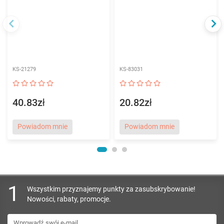
KS-21279
KS-83031
40.83zł
20.82zł
Powiadom mnie
Powiadom mnie
1
Wszystkim przyznajemy punkty za zasubskrybowanie!
Nowości, rabaty, promocje.