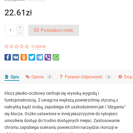
22.61zł
Powiadom mnie
0 opinie
Opis
Opinie
Pytanie-Odpowiedź
Dop.
0
0
Klucz płasko-oczkowy cechuje się wysoką wygodą i
funkcjonalnością. Z uwagi na większą powierzchnię styczną z
nakrętką bądź śrubą, zapobiega ich uszkodzeniom jak i "ślizganiu"
się klucza. Oczko ustawione w innej płaszczyźnie do rękojeści
umożliwia dostęp do trudno dostępnych miejsc. Zastosowanie
chromu zapobiega ścieraniu powierzchni narzędzia i korozji w