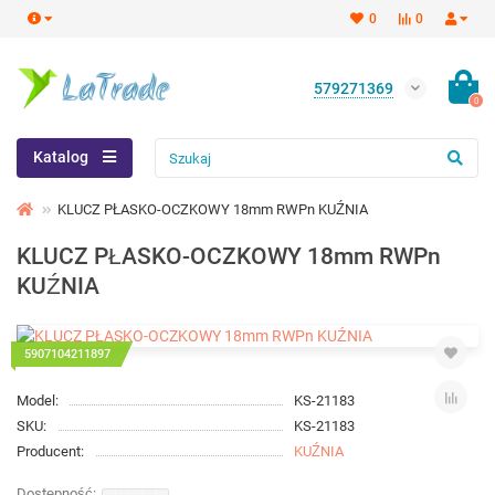
0
0
579271369
0
Katalog
KLUCZ PŁASKO-OCZKOWY 18mm RWPn KUŹNIA
KLUCZ PŁASKO-OCZKOWY 18mm RWPn
KUŹNIA
5907104211897
Model:
KS-21183
SKU:
KS-21183
Producent:
KUŹNIA