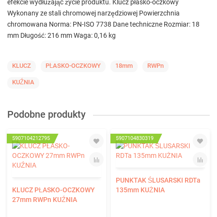
efekcie wydłużając życie produktu. Klucz płasko-oczkowy
Wykonany ze stali chromowej narzędziowej Powierzchnia
chromowana Norma: PN-ISO 7738 Dane techniczne Rozmiar: 18
mm Długość: 216 mm Waga: 0,16 kg
KLUCZ
PŁASKO-OCZKOWY
18mm
RWPn
KUŹNIA
Podobne produkty
5907104212795
5907104830319
PUNKTAK ŚLUSARSKI RDTa
KLUCZ PŁASKO-OCZKOWY
135mm KUŻNIA
27mm RWPn KUŹNIA