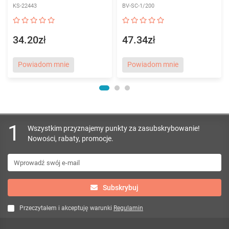
KS-22443
BV-SC-1/200
34.20zł
47.34zł
Powiadom mnie
Powiadom mnie
1
Wszystkim przyznajemy punkty za zasubskrybowanie!
Nowości, rabaty, promocje.
Subskrybuj
Przeczytałem i akceptuję warunki
Regulamin