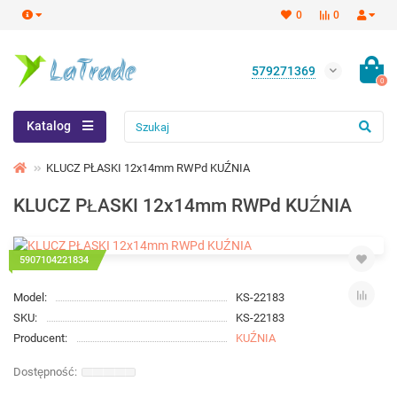
0
0
579271369
0
Katalog
KLUCZ PŁASKI 12x14mm RWPd KUŹNIA
KLUCZ PŁASKI 12x14mm RWPd KUŹNIA
5907104221834
Model:
KS-22183
SKU:
KS-22183
Producent:
KUŹNIA