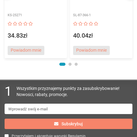
KS-25271
SL-87-366-1
34.83zł
40.04zł
Powiadom mnie
Powiadom mnie
1
Wszystkim przyznajemy punkty za zasubskrybowanie!
Nowości, rabaty, promocje.
Subskrybuj
Przeczytałem i akceptuję warunki
Regulamin