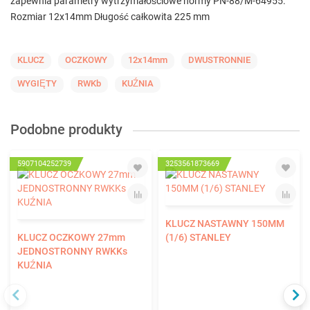
zapewnia parametry wytrzymałościowe normy PN-88/M-64955.
Rozmiar 12x14mm Długość całkowita 225 mm
KLUCZ
OCZKOWY
12x14mm
DWUSTRONNIE
WYGIĘTY
RWKb
KUŹNIA
Podobne produkty
5907104252739
3253561873669
KLUCZ NASTAWNY 150MM
KLUCZ OCZKOWY 27mm
(1/6) STANLEY
JEDNOSTRONNY RWKKs
KUŹNIA