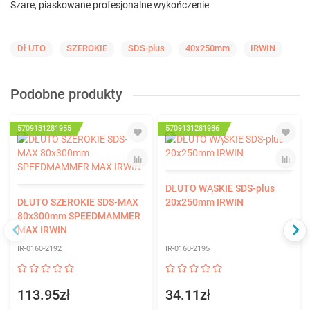
Szare, piaskowane profesjonalne wykończenie
DŁUTO
SZEROKIE
SDS-plus
40x250mm
IRWIN
Podobne produkty
5709131281955
5709131281986
DŁUTO WĄSKIE SDS-plus
DŁUTO SZEROKIE SDS-MAX
20x250mm IRWIN
80x300mm SPEEDMAMMER
MAX IRWIN
IR-0160-2192
IR-0160-2195
113.95zł
34.11zł