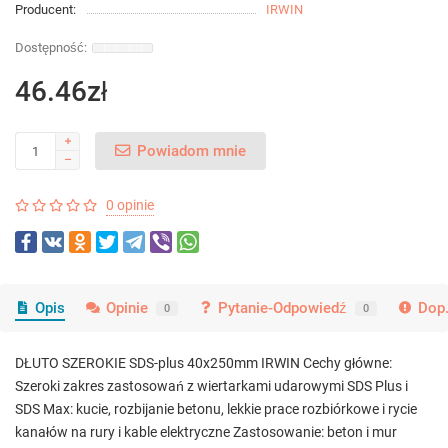
Producent:
IRWIN
46.46zł
Powiadom mnie
0 opinie
Opis
Opinie
Pytanie-Odpowiedź
Dop.
0
0
DŁUTO SZEROKIE SDS-plus 40x250mm IRWIN Cechy główne:
Szeroki zakres zastosowań z wiertarkami udarowymi SDS Plus i
SDS Max: kucie, rozbijanie betonu, lekkie prace rozbiórkowe i rycie
kanałów na rury i kable elektryczne Zastosowanie: beton i mur